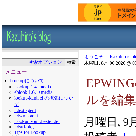
ようこそ！ Kazuhiro's bl
検索オプション
木曜日, 8月 06 2026 @ 0
メニュー
EPWIN
Lookupについて
Lookup 1.4+media
eblook 1.6.1+media
ルを編集す
lookup-kanji.el の拡張につい
て
ndest agent
ndwnj agent
月曜日, 9月 
Lookup sound extender
ndsrd-pkg
Tips for Lookup