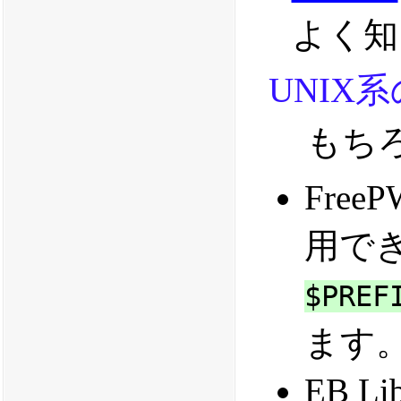
よく知
UNIX
もちろ
Free
用で
$PREF
ます
EB L