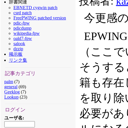
投稿者:
ka
辞書関連
EBNETD cygwin patch
csrd patch
今更感
FreePWING patched version
pdic-fpw
pdicdump
EPWI
wikipedia-fpw
oald7-fpw
salook
（ここでい
dzzip
掲示板
リンク集
そうする
記事カテゴリ
籍も存在
palm
(7)
general
(69)
Geeklog
(7)
を取り除
Lookup
(23)
ログイン
必要があ
ユーザ名
: