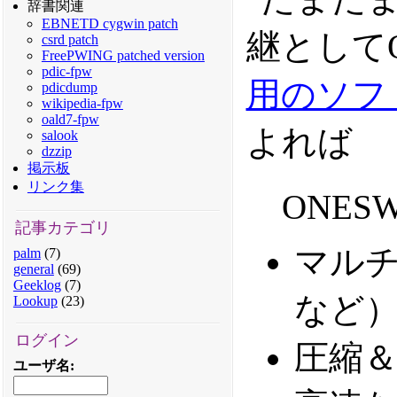
辞書関連
EBNETD cygwin patch
継として
csrd patch
FreePWING patched version
pdic-fpw
用のソフ
pdicdump
wikipedia-fpw
oald7-fpw
よれば
salook
dzzip
掲示板
リンク集
ONE
記事カテゴリ
マルチ
palm
(7)
general
(69)
Geeklog
(7)
など
Lookup
(23)
ログイン
圧縮
ユーザ名
: