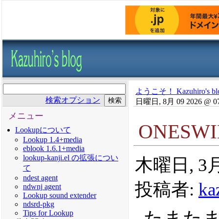
ようこそ！ Kazuhiro's bl
検索オプション
日曜日, 8月 09 2026 @ 0
メニュー
ONESW
Lookupについて
Lookup 1.4+media
eblook 1.6.1+media
lookup-kanji.el の拡張につい
木曜日, 3月 
て
ndest agent
投稿者:
ka
ndwnj agent
Lookup sound extender
ndsrd-pkg
たまた
Tips for Lookup