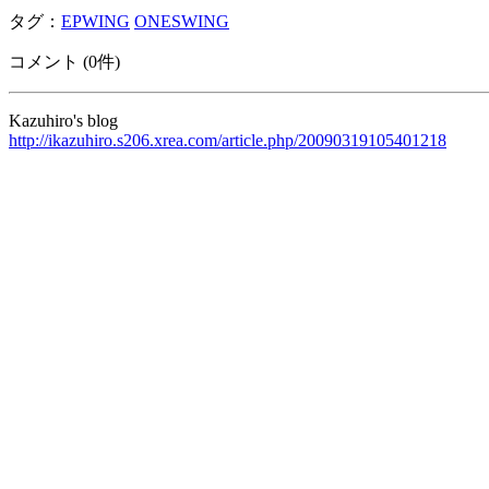
タグ：
EPWING
ONESWING
コメント (0件)
Kazuhiro's blog
http://ikazuhiro.s206.xrea.com/article.php/20090319105401218