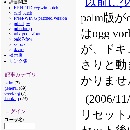
以前に
辞書関連
EBNETD cygwin patch
csrd patch
palm版
FreePWING patched version
pdic-fpw
pdicdump
はogg 
wikipedia-fpw
oald7-fpw
salook
が、ドキ
dzzip
掲示板
さりと動
リンク集
記事カテゴリ
かりませ
palm
(7)
general
(69)
Geeklog
(7)
(2006/1
Lookup
(23)
リセット
ログイン
ユーザ名
: