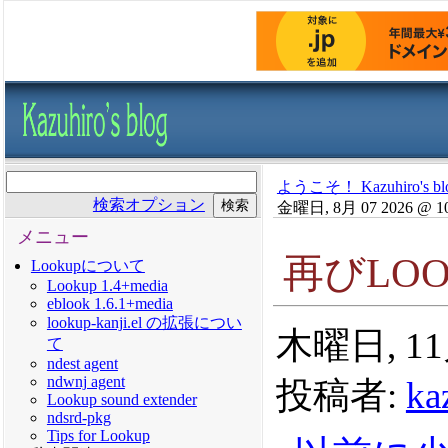
ようこそ！ Kazuhiro's bl
検索オプション
金曜日, 8月 07 2026 @ 1
メニュー
再びLO
Lookupについて
Lookup 1.4+media
eblook 1.6.1+media
lookup-kanji.el の拡張につい
木曜日, 11月
て
ndest agent
ndwnj agent
投稿者:
ka
Lookup sound extender
ndsrd-pkg
Tips for Lookup