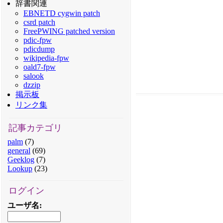
辞書関連
EBNETD cygwin patch
csrd patch
FreePWING patched version
pdic-fpw
pdicdump
wikipedia-fpw
oald7-fpw
salook
dzzip
掲示板
リンク集
記事カテゴリ
palm
(7)
general
(69)
Geeklog
(7)
Lookup
(23)
ログイン
ユーザ名
: