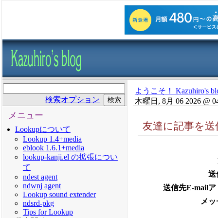
ようこそ！ Kazuhiro's bl
検索オプション
木曜日, 8月 06 2026 @ 0
メニュー
友達に記事を送
Lookupについて
Lookup 1.4+media
eblook 1.6.1+media
lookup-kanji.el の拡張につい
て
送
ndest agent
ndwnj agent
送信先E-mail
Lookup sound extender
メッ
ndsrd-pkg
Tips for Lookup