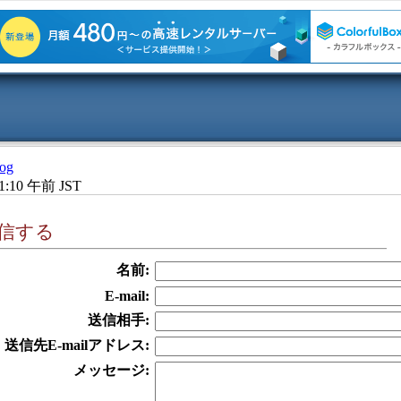
og
1:10 午前 JST
信する
名前:
E-mail:
送信相手:
送信先E-mailアドレス:
メッセージ: