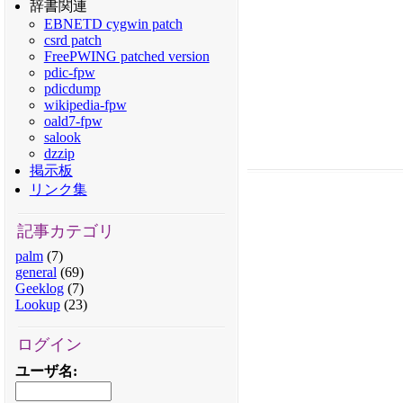
辞書関連
EBNETD cygwin patch
csrd patch
FreePWING patched version
pdic-fpw
pdicdump
wikipedia-fpw
oald7-fpw
salook
dzzip
掲示板
リンク集
記事カテゴリ
palm
(7)
general
(69)
Geeklog
(7)
Lookup
(23)
ログイン
ユーザ名
: