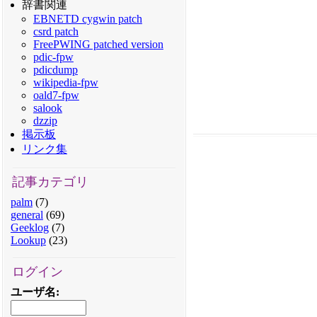
辞書関連
EBNETD cygwin patch
csrd patch
FreePWING patched version
pdic-fpw
pdicdump
wikipedia-fpw
oald7-fpw
salook
dzzip
掲示板
リンク集
記事カテゴリ
palm
(7)
general
(69)
Geeklog
(7)
Lookup
(23)
ログイン
ユーザ名
: