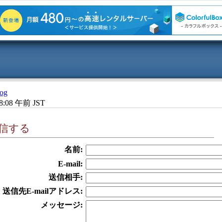
og
8:08 午前 JST
信する
名前:
E-mail:
送信相手:
送信先E-mailアドレス:
メッセージ: