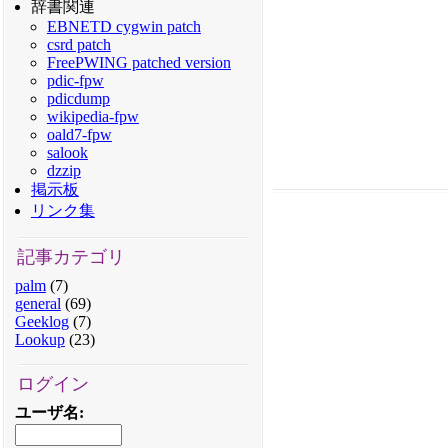
辞書関連
EBNETD cygwin patch
csrd patch
FreePWING patched version
pdic-fpw
pdicdump
wikipedia-fpw
oald7-fpw
salook
dzzip
掲示板
リンク集
記事カテゴリ
palm
(7)
general
(69)
Geeklog
(7)
Lookup
(23)
ログイン
ユーザ名
: