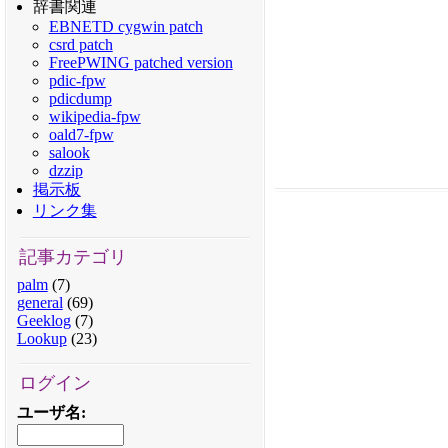
辞書関連
EBNETD cygwin patch
csrd patch
FreePWING patched version
pdic-fpw
pdicdump
wikipedia-fpw
oald7-fpw
salook
dzzip
掲示板
リンク集
記事カテゴリ
palm
(7)
general
(69)
Geeklog
(7)
Lookup
(23)
ログイン
ユーザ名
: