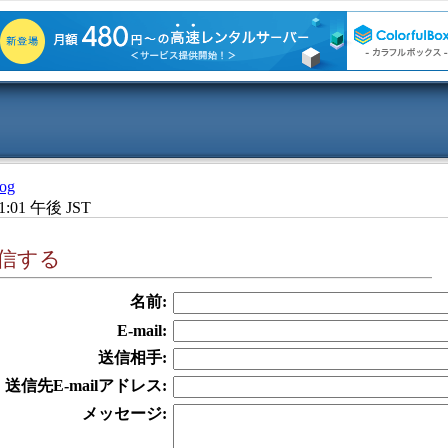
og
1:01 午後 JST
信する
名前:
E-mail:
送信相手:
送信先E-mailアドレス:
メッセージ: