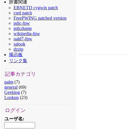
辞書関連
EBNETD cygwin patch
csrd patch
FreePWING patched version
pdic-fpw
pdicdump
wikipedia-fpw
oald7-fpw
salook
dzzip
掲示板
リンク集
記事カテゴリ
palm
(7)
general
(69)
Geeklog
(7)
Lookup
(23)
ログイン
ユーザ名
: