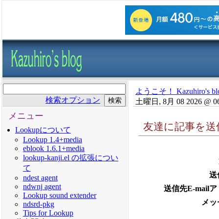
ようこそ！ Kazuhiro's bl
検索オプション
土曜日, 8月 08 2026 @ 0
メニュー
友達に記事を送
Lookupについて
Lookup 1.4+media
eblook 1.6.1+media
lookup-kanji.el の拡張につい
て
送
ndest agent
ndwnj agent
送信先E-mail
Lookup sound extender
メッ
ndsrd-pkg
Tips for Lookup