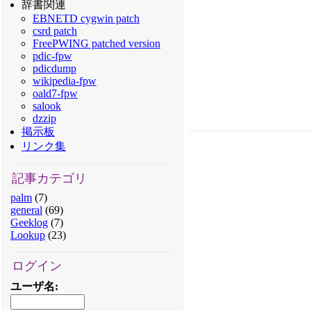
辞書関連
EBNETD cygwin patch
csrd patch
FreePWING patched version
pdic-fpw
pdicdump
wikipedia-fpw
oald7-fpw
salook
dzzip
掲示板
リンク集
記事カテゴリ
palm
(7)
general
(69)
Geeklog
(7)
Lookup
(23)
ログイン
ユーザ名
: