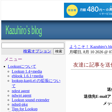
ようこそ！ Kazuhiro's bl
検索オプション
月曜日, 8月 10 2026 @ 0
メニュー
友達に記事を送
Lookupについて
Lookup 1.4+media
eblook 1.6.1+media
lookup-kanji.el の拡張につい
て
送
ndest agent
ndwnj agent
送信先E-mail
Lookup sound extender
メッ
ndsrd-pkg
Tips for Lookup