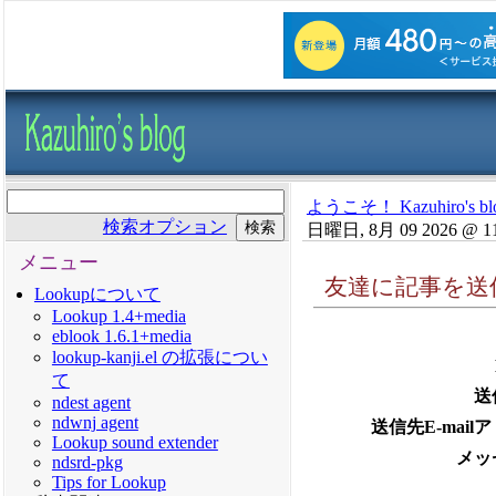
ようこそ！ Kazuhiro's bl
検索オプション
日曜日, 8月 09 2026 @ 1
メニュー
友達に記事を送
Lookupについて
Lookup 1.4+media
eblook 1.6.1+media
lookup-kanji.el の拡張につい
て
送
ndest agent
ndwnj agent
送信先E-mail
Lookup sound extender
メッ
ndsrd-pkg
Tips for Lookup