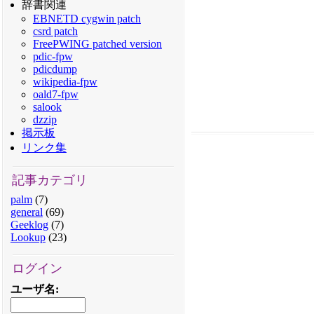
辞書関連
EBNETD cygwin patch
csrd patch
FreePWING patched version
pdic-fpw
pdicdump
wikipedia-fpw
oald7-fpw
salook
dzzip
掲示板
リンク集
記事カテゴリ
palm
(7)
general
(69)
Geeklog
(7)
Lookup
(23)
ログイン
ユーザ名
: