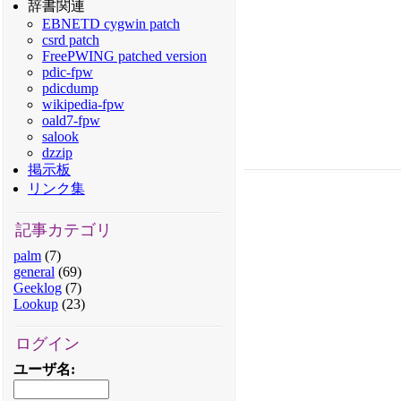
辞書関連
EBNETD cygwin patch
csrd patch
FreePWING patched version
pdic-fpw
pdicdump
wikipedia-fpw
oald7-fpw
salook
dzzip
掲示板
リンク集
記事カテゴリ
palm
(7)
general
(69)
Geeklog
(7)
Lookup
(23)
ログイン
ユーザ名
: