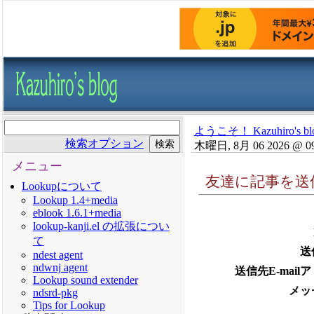
ようこそ！ Kazuhiro's bl
検索オプション
木曜日, 8月 06 2026 @ 0
メニュー
友達に記事を送
Lookupについて
Lookup 1.4+media
eblook 1.6.1+media
lookup-kanji.el の拡張につい
て
送
ndest agent
ndwnj agent
送信先E-mail
Lookup sound extender
メッ
ndsrd-pkg
Tips for Lookup