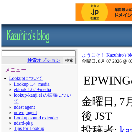
ようこそ！ Kazuhiro's bl
検索オプション
金曜日, 8月 07 2026 @ 0
メニュー
EPWI
Lookupについて
Lookup 1.4+media
eblook 1.6.1+media
lookup-kanji.el の拡張につい
金曜日, 7月 
て
ndest agent
後 JST
ndwnj agent
Lookup sound extender
ndsrd-pkg
投稿者:
ka
Tips for Lookup