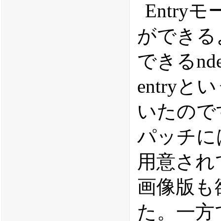
Entr
ができる
できるndeb-
entry
いたので
パッチに
用意され
画像版も
た。一方