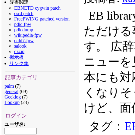
辞書関連
EBNETD cygwin patch
EB lib
csrd patch
FreePWING patched version
pdic-fpw
ただける
pdicdump
wikipedia-fpw
oald7-fpw
す。 広
salook
dzzip
掲示板
ニューを
リンク集
本にも対
記事カテゴリ
palm
(7)
くなりそ
general
(69)
Geeklog
(7)
Lookup
(23)
けど、面
ログイン
タグ：
E
ユーザ名
: