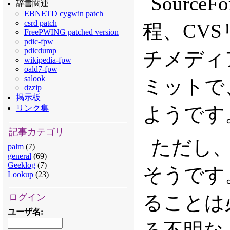
Source
辞書関連
EBNETD cygwin patch
csrd patch
程、CVSリ
FreePWING patched version
pdic-fpw
pdicdump
チメディ
wikipedia-fpw
oald7-fpw
salook
ミットで
dzzip
掲示板
ようです
リンク集
記事カテゴリ
ただし、
palm
(7)
general
(69)
Geeklog
(7)
そうです
Lookup
(23)
ることは
ログイン
ユーザ名
: