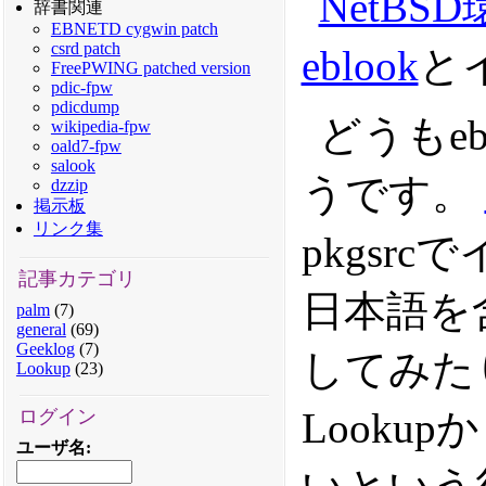
NetB
辞書関連
EBNETD cygwin patch
csrd patch
eblook
と
FreePWING patched version
pdic-fpw
pdicdump
どうもeb
wikipedia-fpw
oald7-fpw
salook
うです。
dzzip
掲示板
リンク集
pkgsr
記事カテゴリ
日本語を
palm
(7)
general
(69)
Geeklog
(7)
してみた
Lookup
(23)
Look
ログイン
ユーザ名
: