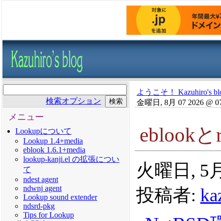
ようこそ！ Kazuhiro's bl
検索オプション
金曜日, 8月 07 2026 @ 0
メニュー
eblookとr
Lookupについて
Lookup 1.4+media
eblook 1.6.1+media
lookup-kanji.el の拡張につい
火曜日, 5月 
て
ndest agent
ndwnj agent
投稿者:
ka
Lookup sound extender
ndsrd-pkg
Tips for Lookup