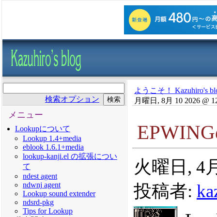
ようこそ！ Kazuhiro's bl
検索オプション
月曜日, 8月 10 2026 @ 1
メニュー
EPWI
Lookupについて
Lookup 1.4+media
eblook 1.6.1+media
lookup-kanji.el の拡張につい
火曜日, 4月 
て
ndest agent
ndwnj agent
投稿者:
ka
Lookup sound extender
ndsrd-pkg
Tips for Lookup