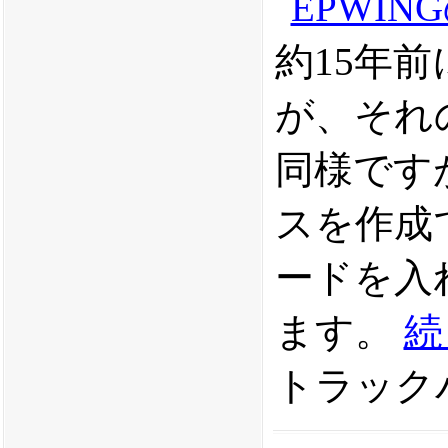
EPWIN
約15年
が、それの
同様です
スを作成で
ードを入
ます。
続
トラックバッ