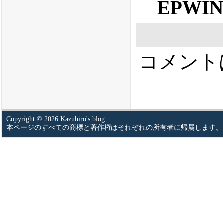
EPWI
コメント
Copyright © 2026 Kazuhiro's blog
本ページのすべての商標と著作権はそれぞれの所有者に帰属します。