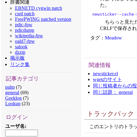
辞書関連
た。
EBNETD cygwin patch
csrd patch
newsticker--cache-
FreePWING patched version
ちらっと見た
pdic-fpw
CRLFで保存さ
pdicdump
wikipedia-fpw
タグ：
Meadow
oald7-fpw
salook
dzzip
掲示板
リンク集
関連情報
newsticker.el
記事カテゴリ
wgetのサイト
同じ投稿者からの投稿： 
palm
(7)
同じ話題： general
general
(69)
Geeklog
(7)
Lookup
(23)
トラックバック
ログイン
ユーザ名
:
このエントリのトラックバックURL: