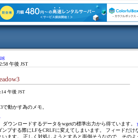
og
2:58 午後 JST
Meadow3
:14 午後 JST
ow3で動かす為のメモ。
う。
er.elは、ダウンロードするデータをwgetの標準出力から得ています。
ダンプする際にLFをCRLFに変えてしまいます。 フィードだ
います。 正しく対処しようとすると面倒そうなので、そのよう