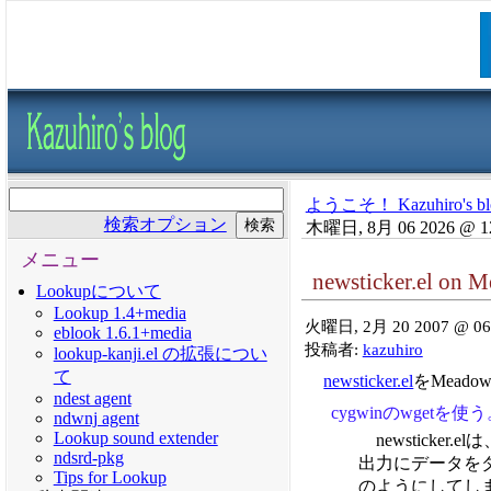
ようこそ！ Kazuhiro's bl
検索オプション
木曜日, 8月 06 2026 @ 1
メニュー
newsticker.el on 
Lookupについて
Lookup 1.4+media
火曜日, 2月 20 2007 @ 06
eblook 1.6.1+media
投稿者:
kazuhiro
lookup-kanji.el の拡張につい
て
newsticker.el
をMead
ndest agent
cygwinのwgetを使
ndwnj agent
Lookup sound extender
newstick
ndsrd-pkg
出力にデータを
Tips for Lookup
のようにしてしま