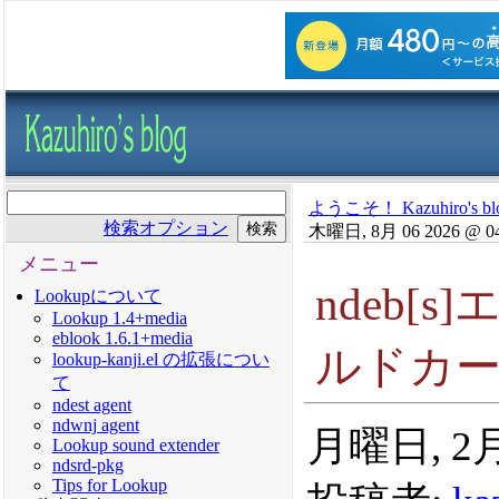
ようこそ！ Kazuhiro's bl
検索オプション
木曜日, 8月 06 2026 @ 0
メニュー
ndeb[
Lookupについて
Lookup 1.4+media
eblook 1.6.1+media
ルドカ
lookup-kanji.el の拡張につい
て
ndest agent
ndwnj agent
月曜日, 2月 
Lookup sound extender
ndsrd-pkg
Tips for Lookup