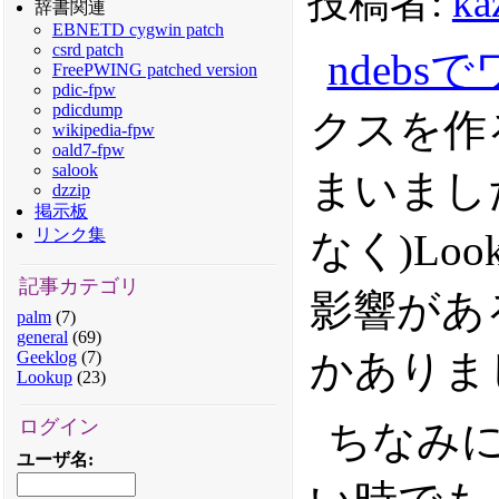
投稿者:
ka
辞書関連
EBNETD cygwin patch
csrd patch
ndeb
FreePWING patched version
pdic-fpw
pdicdump
クスを作
wikipedia-fpw
oald7-fpw
salook
まいまし
dzzip
掲示板
リンク集
なく)L
記事カテゴリ
影響があ
palm
(7)
general
(69)
かありま
Geeklog
(7)
Lookup
(23)
ログイン
ちなみに
ユーザ名
: