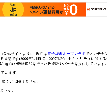
す(公式サイトより)。 現在は
電子辞書オープンラボ
でメンテナン
(2006年3月時点。2007/1/30にセキュリティに関する修正
るbug fixや機能追加を行った改造版やパッチを提供しています
っています。
く動くとは限りません。
どうぞ。