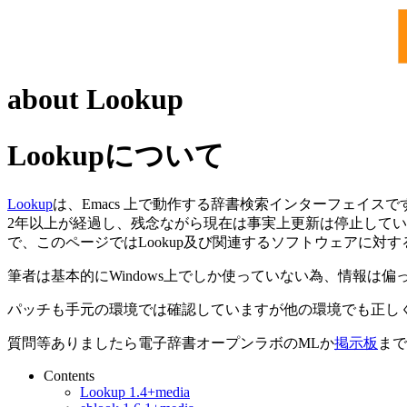
about Lookup
Lookupについて
Lookup
は、Emacs 上で動作する辞書検索インターフェイスで
2年以上が経過し、残念ながら現在は事実上更新は停止している状態です
で、このページではLookup及び関連するソフトウェアに対す
筆者は基本的にWindows上でしか使っていない為、情報は偏
パッチも手元の環境では確認していますが他の環境でも正し
質問等ありましたら電子辞書オープンラボのMLか
掲示板
まで
Contents
Lookup 1.4+media