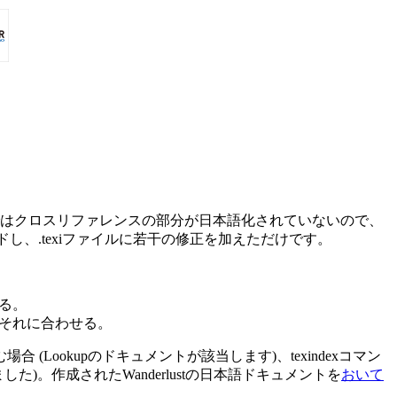
のままではクロスリファレンスの部分が日本語化されていないので、
ードし、
.texi
ファイルに若干の修正を加えただけです。
る。
もそれに合わせる。
場合 (Lookupのドキュメントが該当します)、
texindex
コマン
した)。作成されたWanderlustの日本語ドキュメントを
おいて