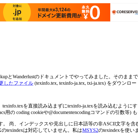
る
okupとWanderlustのドキュメントでやってみました。そ
更したファイル
(
texinfo.tex
,
texinfo-ja.tex
,
txi-ja.tex
) をダウンロ
、
texinfo.tex
を直接読み込まずに
texinfo-ja.tex
を読み込むようにす
の coding cookieや
@documentencoding
コマンドの引数等) 
ます。 尚、インデックスや見出しに日本語等の非ASCII文字を含む
Xの
texindex
は対応していません。私は
MSYS2
の
texindex
を使いま