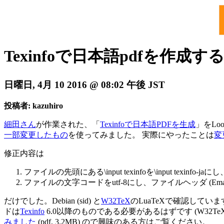
Texinfoで日本語pdfを作成す
日曜日, 4月 10 2016 @ 08:02 午後 JST
投稿者: kazuhiro
細田さん
が作業された、「
Texinfoで日本語PDFを生成
」をLo
一部変更したもの
を使ってみました。 実際にやったことは
変
修正内容は
ファイルの先頭にある
\input texinfo
を
\input texinfo-ja
にし
ファイルの文字コードを
utf-8
にし、ファイルヘッダ (Emacs用
だけでした。Debian (sid) と
W32TeX
のLuaTeXで確認してい
ドは
Texinfo
6.0以降のものである必要があるはずです (W32Te
みました
(pdf, 3.2MB) ので興味のある方はご覧ください。