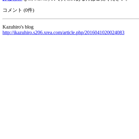
コメント (0件)
Kazuhiro's blog
http://ikazuhiro.s206.xrea.com/article.php/2016041020024083