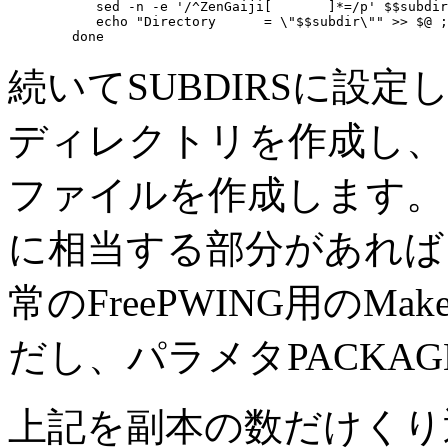
	   sed -n -e '/^ZenGaiji[ 	]*=/p' $$subdir/$@ >> $@ ; \

	   echo "Directory	= \"$$subdir\"" >> $@ ; \

続いて
SUBDIRS
に設定
ディレクトリを作成し、
ファイルを作成します
に相当する部分があれ
常のFreePWING用の
Make
だし、パラメタ
PACKAG
上記を副本の数だけくり