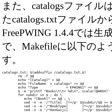
また、
catalogs
ファイル
た
catalogs.txt
ファイルか
FreePWING 1.4.
で、
Makefile
に以下のよう
す。
catalogs.txt: $(addsuffix /catalogs.txt,$)

	rm -f $@

	echo "[Catalog]" > $@

	echo "FileName	= catalogs" >> $@

	echo "Type		= EPWING1" >> $@

	$ -e 'printf "Books\t\t= %d\n", scalar(@ARGV)' $ >> $@

	for subdir in $ ; do \

	   echo "[Book]" >> $@ ; \

	   sed -n -e '/^Title[ 	]*=/p' $$subdir/$@ >> $@ ; \

	   sed -n -e '/^BookType[ 	]*=/p' $$subdir/$@ >> $@ ; \

	   sed -n -e '/^HanGaiji[ 	]*=/p' $$subdir/$@ >> $@ ; \
