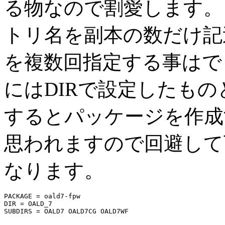
る物なので割愛します
トリ名を副本の数だけ記
を複数回指定する事はで
には
DIR
で設定したもの
するとパッケージを作成
思われますので回避して
なります。
PACKAGE = oald7-fpw

DIR = OALD_7
