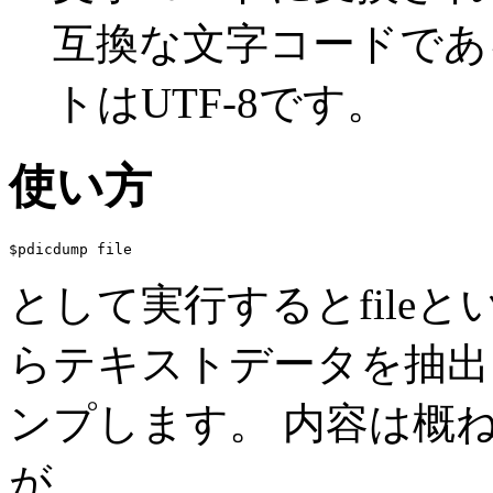
互換な文字コードであ
トはUTF-8です。
使い方
$pdicdump 
file
として実行すると
file
と
らテキストデータを抽出
ンプします。 内容は概
が、