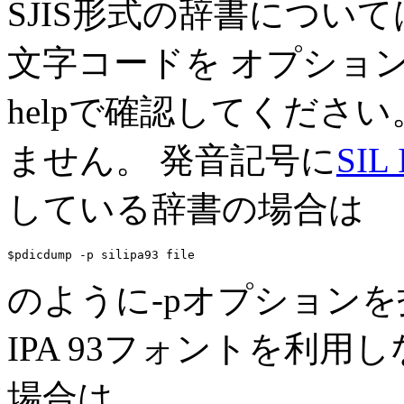
SJIS形式の辞書につい
文字コードを オプショ
help
で確認してください
ません。 発音記号に
SIL
している辞書の場合は
$pdicdump -p silipa93 
file
のように
-p
オプションを
IPA 93フォントを利
場合は