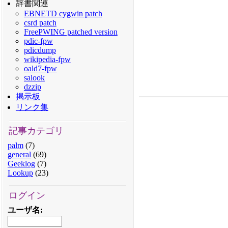
辞書関連
EBNETD cygwin patch
csrd patch
FreePWING patched version
pdic-fpw
pdicdump
wikipedia-fpw
oald7-fpw
salook
dzzip
掲示板
リンク集
記事カテゴリ
palm
(7)
general
(69)
Geeklog
(7)
Lookup
(23)
ログイン
ユーザ名
: