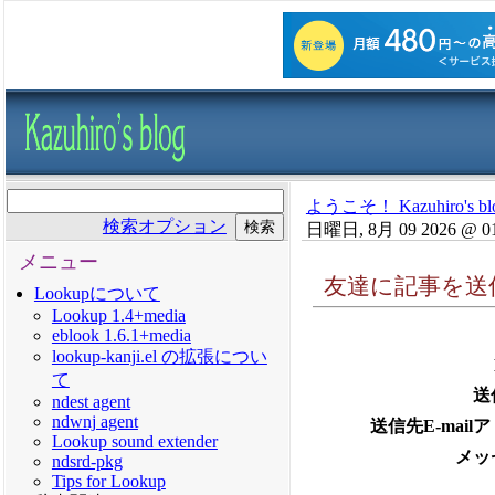
ようこそ！ Kazuhiro's bl
検索オプション
日曜日, 8月 09 2026 @ 0
メニュー
友達に記事を送
Lookupについて
Lookup 1.4+media
eblook 1.6.1+media
lookup-kanji.el の拡張につい
て
送
ndest agent
ndwnj agent
送信先E-mail
Lookup sound extender
メッ
ndsrd-pkg
Tips for Lookup