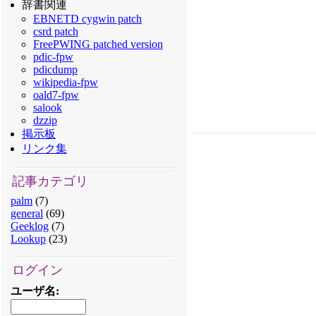
辞書関連
EBNETD cygwin patch
csrd patch
FreePWING patched version
pdic-fpw
pdicdump
wikipedia-fpw
oald7-fpw
salook
dzzip
掲示板
リンク集
記事カテゴリ
palm
(7)
general
(69)
Geeklog
(7)
Lookup
(23)
ログイン
ユーザ名
: