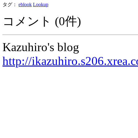
タグ：
eblook
Lookup
コメント (0件)
Kazuhiro's blog
http://ikazuhiro.s206.xrea