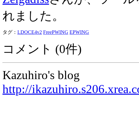
れました。
タグ：
LDOCE4v2
FreePWING
EPWING
コメント (0件)
Kazuhiro's blog
http://ikazuhiro.s206.xrea