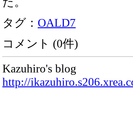
た。
タグ：
OALD7
コメント (0件)
Kazuhiro's blog
http://ikazuhiro.s206.xrea